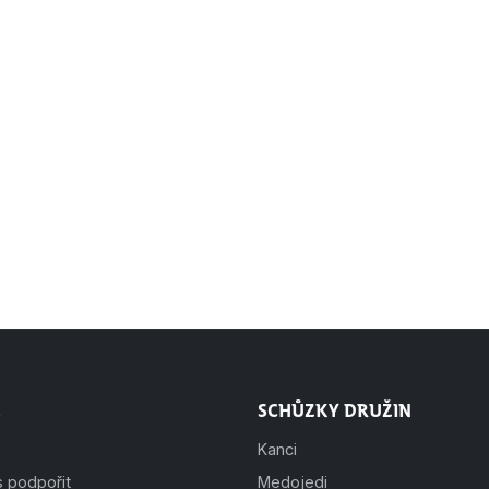
Schůzky družin
Kanci
s podpořit
Medojedi