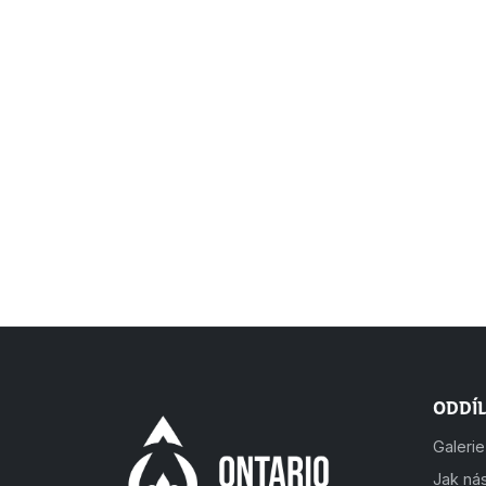
Oddíl
Galerie
Jak ná