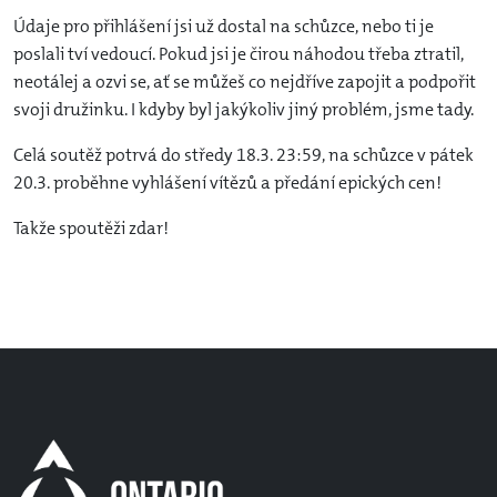
Údaje pro přihlášení jsi už dostal na schůzce, nebo ti je
poslali tví vedoucí. Pokud jsi je čirou náhodou třeba ztratil,
neotálej a ozvi se, ať se můžeš co nejdříve zapojit a podpořit
svoji družinku. I kdyby byl jakýkoliv jiný problém, jsme tady.
Celá soutěž potrvá do středy 18.3. 23:59, na schůzce v pátek
20.3. proběhne vyhlášení vítězů a předání epických cen!
Takže spoutěži zdar!