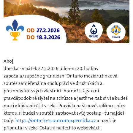
Ahoj,
dneska - v pátek 27.2.2026 úderem 20. hodiny
započala/započne grandiózní Ontario mezidružinková
soutěž zaměřená na spolupráci ve družinkách a
překonávání svých vlastních hranic! Už jsi o ní
pravděpodobně slyšel na schůzce a jestli ne, tak si vše budeš
moci v klidu přečíst v sekci Pravidla naší nové aplikace, přes
kterou si budeš v soutěži zapisovat svůj postup - tu najdeš
tady:
https://ontario-scoutcomp.pernicka.cz
a navíc je
připnutá i v sekci Ostatní na techto webovkách.