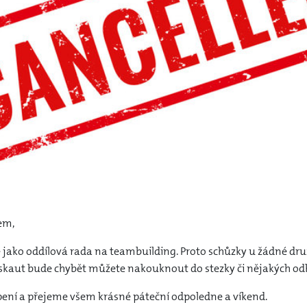
em,
 jako oddílová rada na teambuilding. Proto schůzky u žádné dru
kaut bude chybět můžete nakouknout do stezky či nějakých od
ní a přejeme všem krásné páteční odpoledne a víkend.